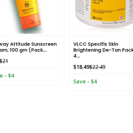
ay Attitude Sunscreen
VLCC Specifix Skin
am, 100 gm (Pack...
Brightening De-Tan Pack
4...
$21
$18.49
$22.49
e - $4
Save - $4