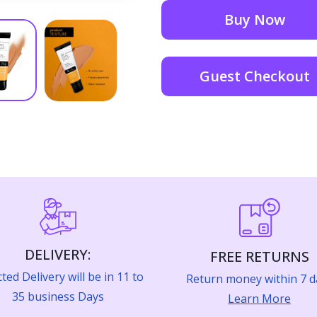
Buy Now
Guest Checkout
DELIVERY:
FREE RETURNS
ted Delivery will be in 11 to
Return money within 7 d
35 business Days
Learn More