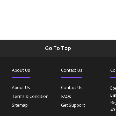
Go To Top
About Us
Contact Us
Co
About Us
Contact Us
Ep
Li
Terms & Condition
FAQs
Reg
Sitemap
Get Support
49