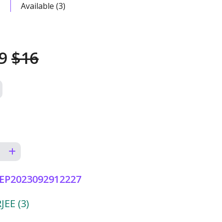
Available (3)
49
$16
EP2023092912227
EE (3)