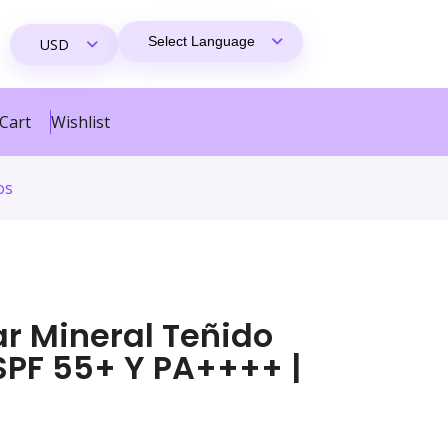
Cart
Wishlist
os
ar Mineral Teñido
SPF 55+ Y PA++++ |