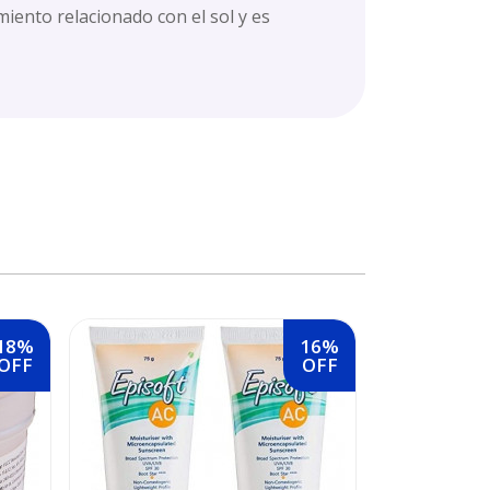
iento relacionado con el sol y es
18%
16%
OFF
OFF