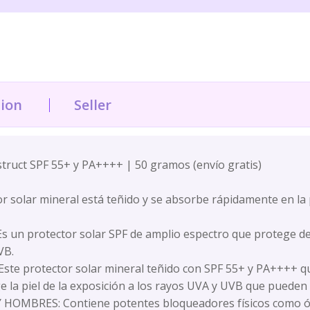
tion
Seller
struct SPF 55+ y PA++++ | 50 gramos (envío gratis)
olar mineral está teñido y se absorbe rápidamente en la pie
n protector solar SPF de amplio espectro que protege de lo
VB.
e protector solar mineral teñido con SPF 55+ y PA++++ que
 la piel de la exposición a los rayos UVA y UVB que pueden c
BRES: Contiene potentes bloqueadores físicos como óxido