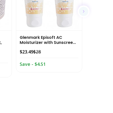
Glenmark Episoft AC
NutriGlow
,
Moisturizer with Sunscree...
Organics 
Organics...
$23.49
$28
$11.99
$16
Save - $4.51
Save - $4.